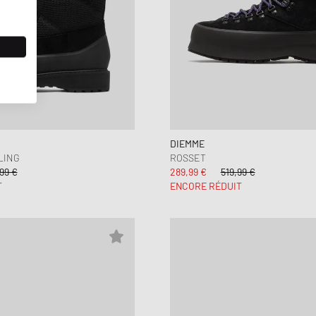
DIEMME
LING
ROSSET
99 €
289,99 €
519,99 €
T
ENCORE RÉDUIT