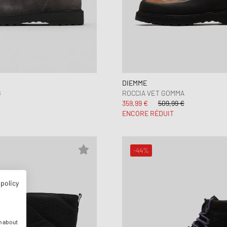
DIEMME
G
ROCCIA VET GOMMA
359,99 €
509,99 €
ENCORE RÉDUIT
-44%
 policy
n about