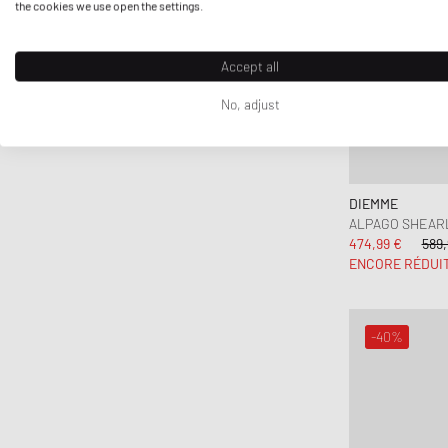
the cookies we use open the settings.
Accept all
No, adjust
DIEMME
ALPAGO SHEAR
474,99 €
589,
ENCORE RÉDUI
-40%