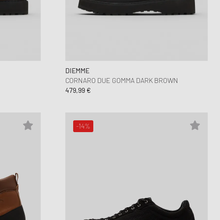
DIEMME
CORNARO DUE GOMMA DARK BROWN
479,99 €
-14%