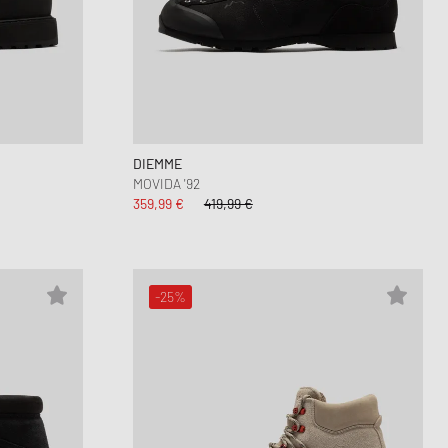
DIEMME
MOVIDA '92
359,99 €
419,99 €
-25%