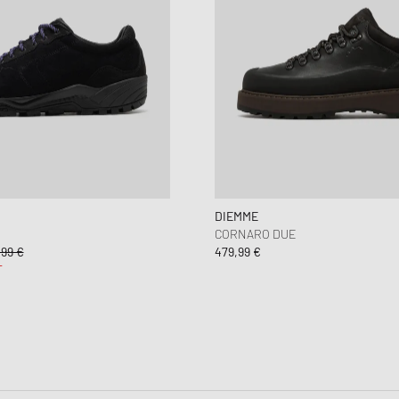
DIEMME
CORNARO DUE
99 €
479,99 €
T