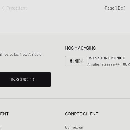
Précédent
Page
1
De
1
NOS MAGASINS
fles et les New Arrivals.
BSTN STORE MUNICH
Amalienstrasse 44, | 80
INSCRIS-TOI
IENT
COMPTE CLIENT
r
Connexion