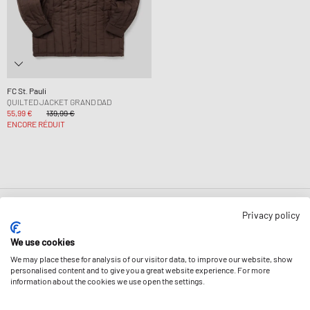
FC St. Pauli
QUILTED JACKET GRAND DAD
55,99 €
139,99 €
ENCORE RÉDUIT
Page
1
De
1
Privacy policy
We use cookies
We may place these for analysis of our visitor data, to improve our website, show
personalised content and to give you a great website experience. For more
information about the cookies we use open the settings.
BULLETIN D'INFORMATION