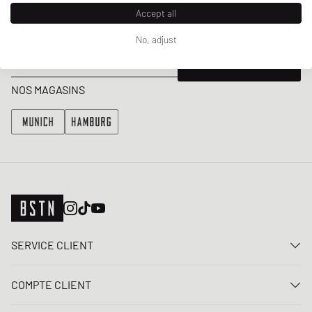
Accept all
Bénéficiez d'une 5% remise de bienvenue et des Updates sur les
Raffles et les New Arrivals. Inscrivez-vous dès maintenant!
No, adjust
Adresse e-mail
INSCRIS-TOI
NOS MAGASINS
SERVICE CLIENT
Nous contacter
COMPTE CLIENT
FAQ
Connexion