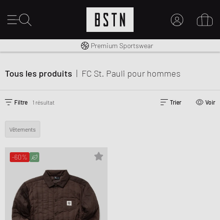
Livraison gratuite dès 100€
Premium Sportswear
MON COMPTE
CONNECTEZ-VOUS ICI
Tous les produits
|
FC St. Pauli
pour hommes
Nouveau chez BSTN ?
CRÉER UN COMPTE
Filtre
1 résultat
Trier
Voir
Vêtements
-60%