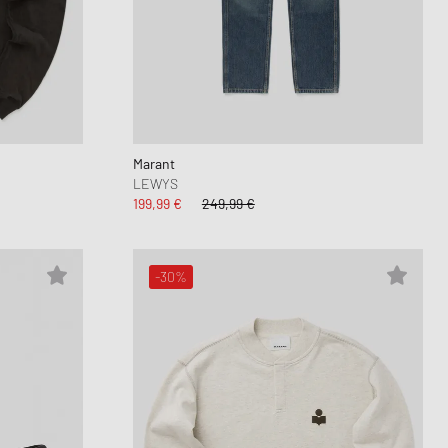
Marant
LEWYS
199,99 €
249,99 €
-30%