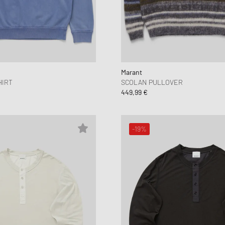
Marant
HIRT
SCOLAN PULLOVER
449,99 €
-19%