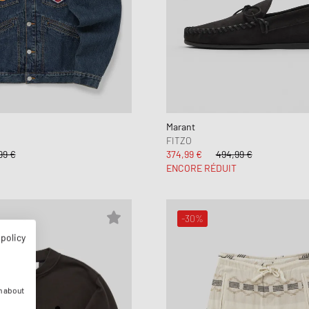
Marant
FITZO
99 €
374,99 €
494,99 €
ENCORE RÉDUIT
-30%
 policy
n about