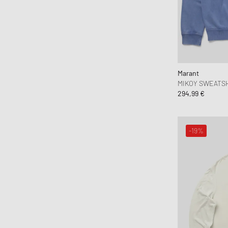
Printemps-Été
50% - 70%
Marant
MIKOY SWEATS
294,99 €
-19%