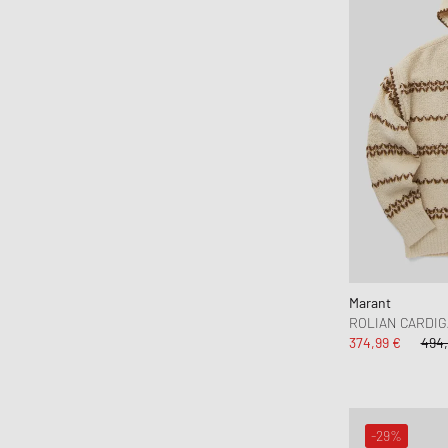
Marant
ROLIAN CARDI
374,99 €
494,
-29%