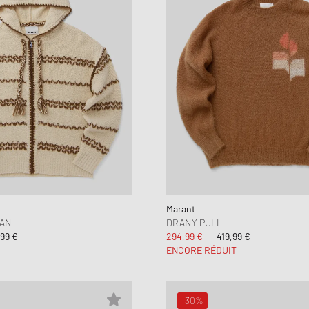
Marant
GAN
DRANY PULL
99 €
294,99 €
419,99 €
ENCORE RÉDUIT
-30%