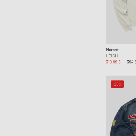
Marant
LEIGH
319,99 €
394,
-25%