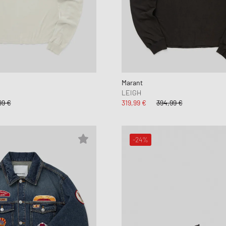
Marant
LEIGH
99 €
319,99 €
394,99 €
-24%