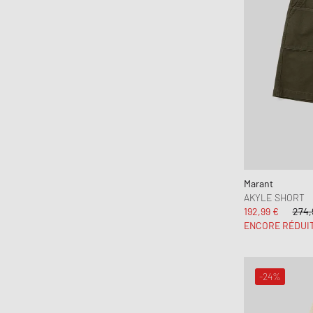
Marant
AKYLE SHORT
192,99 €
274,
ENCORE RÉDUI
-24%