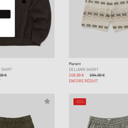
Marant
 SHIRT
DELIANN SHORT
99 €
206,99 €
294,99 €
T
ENCORE RÉDUIT
-30%