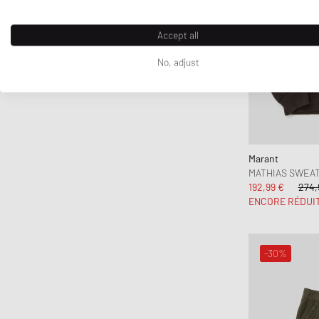
Accept all
No, adjust
Marant
MATHIAS SWEAT
192,99 €
274,
ENCORE RÉDUI
-30%