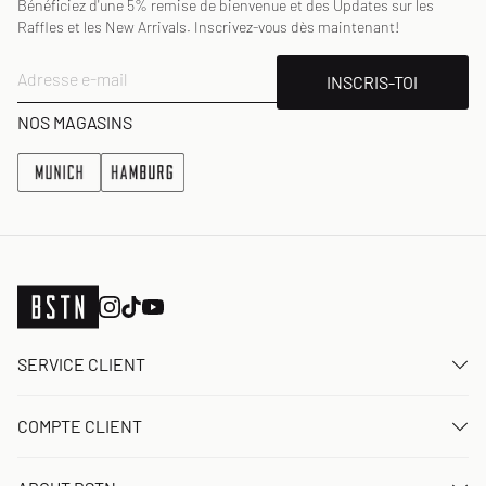
Bénéficiez d'une 5% remise de bienvenue et des Updates sur les
Raffles et les New Arrivals. Inscrivez-vous dès maintenant!
Adresse e-mail
INSCRIS-TOI
NOS MAGASINS
SERVICE CLIENT
Nous contacter
COMPTE CLIENT
FAQ
Connexion
Livraison