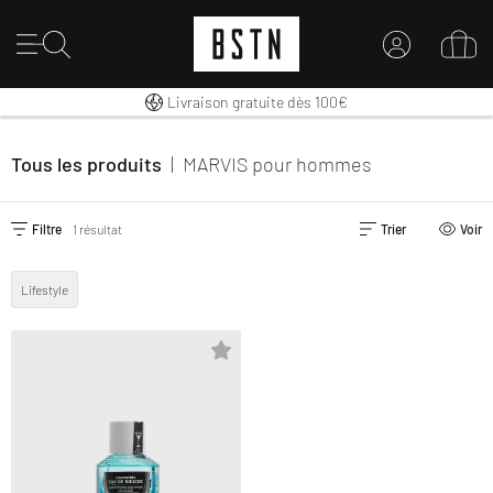
30 jours pour changer d’avis
Premium Sportswear
Livraison gratuite dès 100€
MON COMPTE
CONNECTEZ-VOUS ICI
Tous les produits
|
MARVIS
pour hommes
Nouveau chez BSTN ?
CRÉER UN COMPTE
Filtre
1 résultat
Trier
Voir
Lifestyle