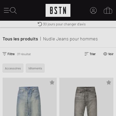
Livraison gratuite dès 100€
Premium Sportswear
30 jours pour changer d’avis
MON COMPTE
CONNECTEZ-VOUS ICI
Tous les produits
|
Nudie Jeans
pour hommes
Nouveau chez BSTN ?
CRÉER UN COMPTE
Filtre
37 résultat
Trier
Voir
Accessoires
Vêtements