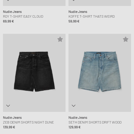
Nudie Jeans
Nudie Jeans
ROY T-SHIRT EASY CLOUD
KOFFE T-SHIRT THATS WEIRD
69,99 €
59,99 €
Nudie Jeans
Nudie Jeans
ZEB DENIM SHORTS NIGHT DUNE
SETH DENIM SHORTS DRIFT WOOD
139,99 €
129,99 €