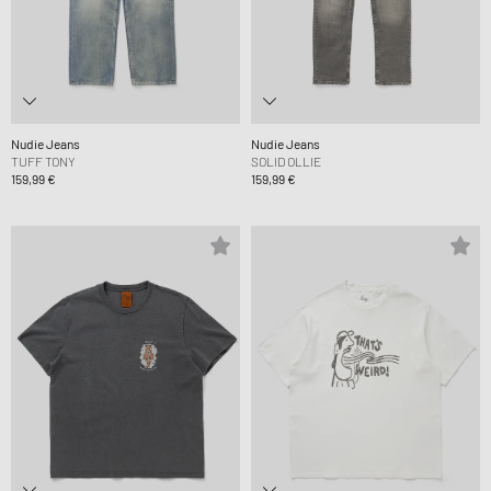
Nudie Jeans
Nudie Jeans
TUFF TONY
SOLID OLLIE
159,99 €
159,99 €