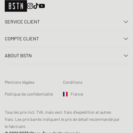
SERVICE CLIENT
Nous contacter
COMPTE CLIENT
FAQ
Connexion
Livraison
ABOUT BSTN
Créer un compte
Paiement
Carrière
Mes commandes
Retours
Nos magasins
Liste de souhaits
Conditions du jeu concours
Mentions légales
Conditions
Chronicles
Abonnement à la newsletter
Loyalty Program
Sustainability
Politique de confidentialité
France
Suivi des données
Sécurité des produits
Affiliates
Réduction pour étudiants: Unidays
Tous les prix incl. TVA, mais excl. frais d'expédition et autres
frais. Les prix barrés indiquent le prix de détail recommandé par
Réduction pour étudiants: Studentbeans
le fabricant.
Réduction pour étudiants: EDiU