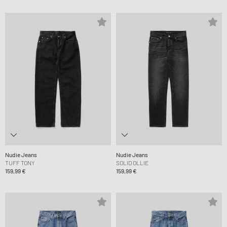
Nudie Jeans
Nudie Jeans
TUFF TONY
SOLID OLLIE
159,99 €
159,99 €