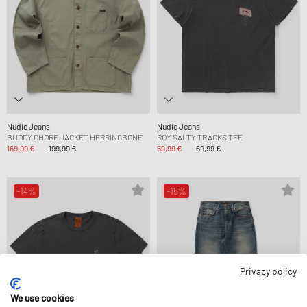
Nudie Jeans
Nudie Jeans
BUDDY CHORE JACKET HERRINGBONE
ROY SALTY TRACKS TEE
169,99 €
199,99 €
59,99 €
69,99 €
-14%
-15%
Privacy policy
We use cookies