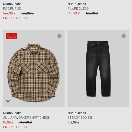
Nudie Jeans
Nudie Jeans
RAD RUFUS
FLARE GLENN
144,99 €
169,99 €
143,99 €
179,99 €
ENCORE RÉDUIT
-35%
Nudie Jeans
Nudie Jeans
JULIAN WORKER SHIRT CHECK
STEADY EDDIE II
97,99 €
149,99 €
159,99 €
ENCORE RÉDUIT