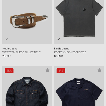
Nudie Jeans
Nudie Jeans
WESTERN SUEDE SILVER BELT
KOFFE KNOCK-TOPUS TEE
79,99 €
69,99 €
-15%
-15%