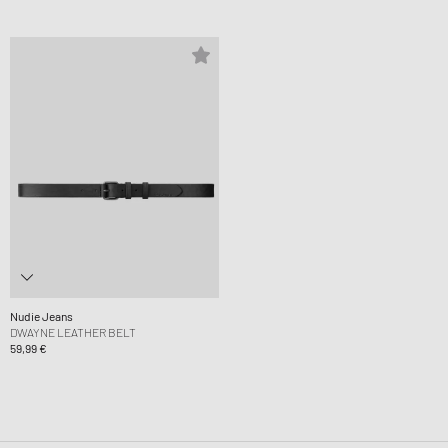
Nudie Jeans
DWAYNE LEATHER BELT
59,99 €