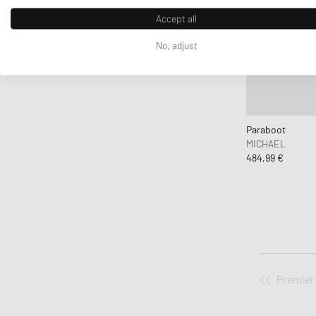
Accept all
No, adjust
Paraboot
MICHAEL
484,99 €
Premier