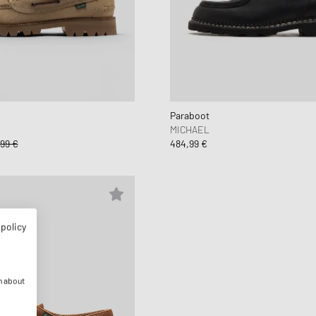
Paraboot
MICHAEL
99 €
484,99 €
 policy
n about