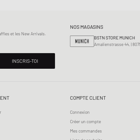
NOS MAGASINS
fles et les New Arrivals.
BSTN STORE MUNICH
Amalienstrasse 44, | 80
INSCRIS-TOI
IENT
COMPTE CLIENT
r
Connexion
Créer un compte
Mes commandes