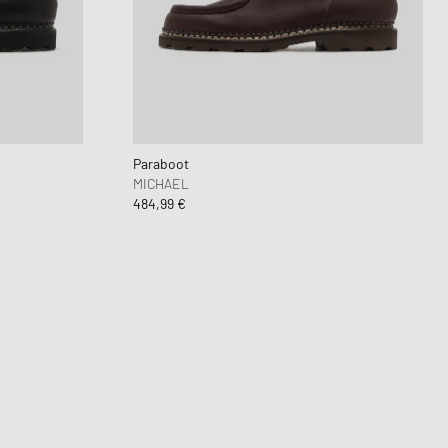
Paraboot
MICHAEL
484,99 €