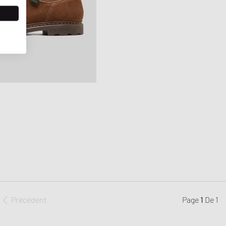
Précédent
Page
1
De
1