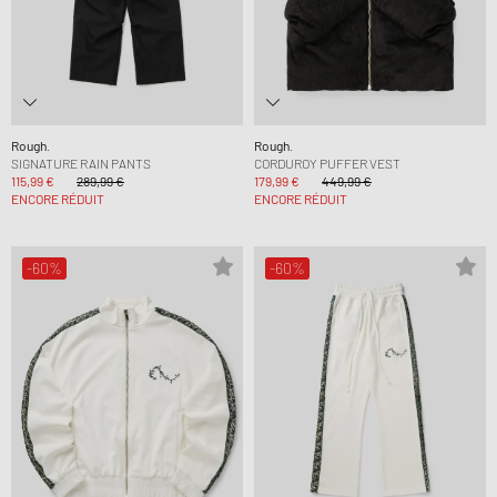
Rough.
Rough.
SIGNATURE RAIN PANTS
CORDUROY PUFFER VEST
115,99 €
289,99 €
179,99 €
449,99 €
ENCORE RÉDUIT
ENCORE RÉDUIT
-60%
-60%