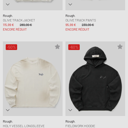
Rough.
Rough.
OLIVE TRACK JACKET
OLIVE TRACK PANTS
115,99 €
289,99 €
95,99 €
239,99 €
ENCORE RÉDUIT
ENCORE RÉDUIT
-50%
-60%
Rough.
Rough.
HOLY VESSEL LONGSLEEVE
FIELDWORK HOODIE