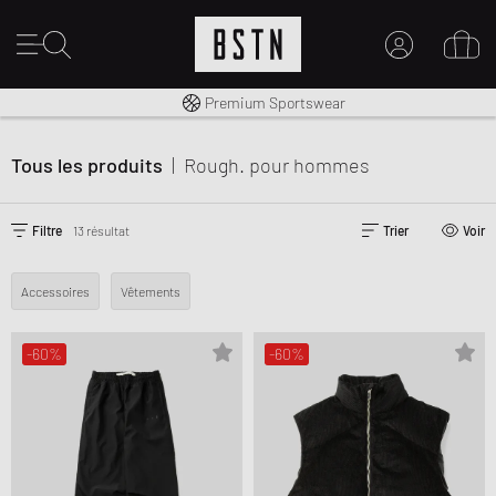
Livraison gratuite dès 100€
Premium Sportswear
MON COMPTE
CONNECTEZ-VOUS ICI
Tous les produits
|
Rough.
pour hommes
Nouveau chez BSTN ?
CRÉER UN COMPTE
Filtre
13 résultat
Trier
Voir
Accessoires
Vêtements
-60%
-60%