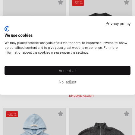
-60%
Privacy policy
We use cookies
We may place these for analysis of our visitor data, to improve our website, show
personalised content and to give you a great website experience. For more
information about the cookies we use open the settings.
Accept all
Rough.
Rough.
No, adjust
PADDED LEATHER SHAPKA
WREATH TEE
71,99 €
53,99 €
134,99 €
ENCORE RÉDUIT
-60%