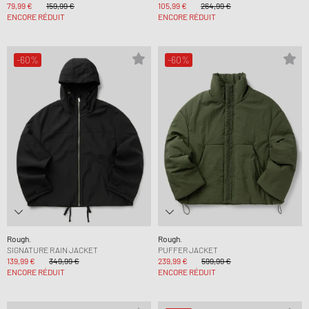
79,99 €
159,99 €
105,99 €
264,99 €
ENCORE RÉDUIT
ENCORE RÉDUIT
-60%
-60%
Rough.
Rough.
SIGNATURE RAIN JACKET
PUFFER JACKET
139,99 €
349,99 €
239,99 €
599,99 €
ENCORE RÉDUIT
ENCORE RÉDUIT