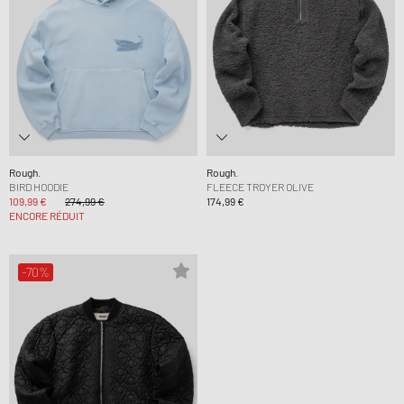
Rough.
Rough.
BIRD HOODIE
FLEECE TROYER OLIVE
109,99 €
274,99 €
174,99 €
ENCORE RÉDUIT
-70%