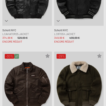
Schott NYC
Schott NYC
LCAVIATOR25 JACKET
LC8705X JACKET
374,99 €
529,99 €
349,99 €
499,99 €
ENCORE RÉDUIT
ENCORE RÉDUIT
-30%
-29%