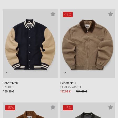
-15%
Schott NYC
Schott NYC
JACKET
CHALK JACKET
489,99 €
157,99 €
184,99 €
-15%
-15%