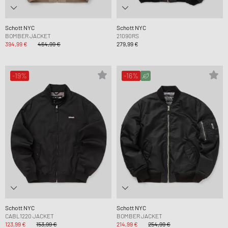
Schott NYC
Schott NYC
BOMBER JACKET
21090RS
394,99 €
464,99 €
279,99 €
-19%
-16%
Schott NYC
Schott NYC
CABL1220 JACKET
BOMBER JACKET
123,99 €
153,99 €
214,99 €
254,99 €