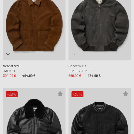
Schott NYC
Schott NYC
JACKET
LC300 JACKET
394,99 €
464,99 €
369,99 €
434,99 €
-29%
-30%