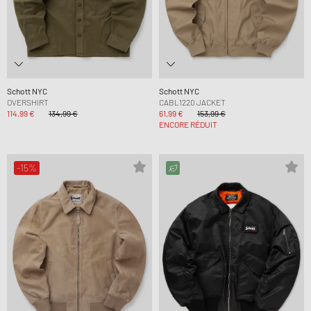
Schott NYC
Schott NYC
OVERSHIRT
CABL1220 JACKET
114,99 €
134,99 €
61,99 €
153,99 €
ENCORE RÉDUIT
-15%