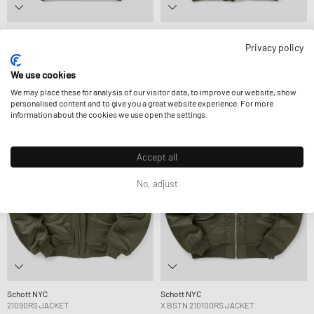
Schott NYC
Schott NYC
210100RS JACKET
AIRGUARD JACKET
Privacy policy
174,99 €
248,99 €
304,99 €
429,99 €
ENCORE RÉDUIT
ENCORE RÉDUIT
We use cookies
We may place these for analysis of our visitor data, to improve our website, show
personalised content and to give you a great website experience. For more
-15%
-25%
Exclusive
information about the cookies we use open the settings.
Accept all
No, adjust
Schott NYC
Schott NYC
21090RS JACKET
X BSTN 210100RS JACKET