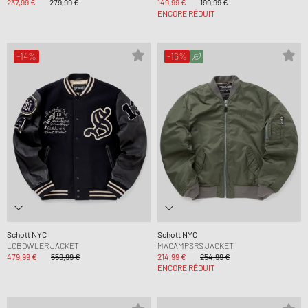
237,99 €
279,99 €
149,99 €
199,99 €
ENCORE RÉDUIT
-14%
-16%
Schott NYC
Schott NYC
LCBOWLER JACKET
MACAMPSRS JACKET
479,99 €
559,99 €
214,99 €
254,99 €
ENCORE RÉDUIT