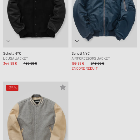
Schott NYC
Schott NYC
LCUSA JACKET
AIRFORCE90RS JACKET
344,99 €
489,99 €
199,99 €
248,99 €
ENCORE RÉDUIT
-35%