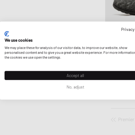
Privacy
We use cookies
We may place these for analysis of our visitor data, to improve our website, show
SUBU
personalised content and to give you a great website experience. For more informatio
SUBU DOTS VAM
the cookies we use open the settings.
54,99 €
83,99
ENCORE RÉDUI
Accept all
No, adjust
Premier