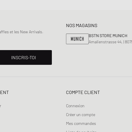
NOS MAGASINS
fles et les New Arrivals.
BSTN STORE MUNICH
Amalienstrasse 44, | 80
INSCRIS-TOI
IENT
COMPTE CLIENT
r
Connexion
Créer un compte
Mes commandes