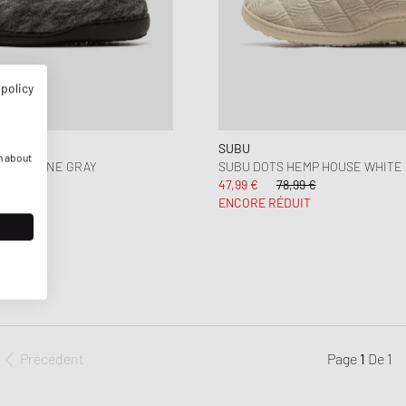
 policy
SUBU
n about
P NOCTINE GRAY
SUBU DOTS HEMP HOUSE WHITE
 €
47,99 €
78,99 €
T
ENCORE RÉDUIT
Précédent
Page
1
De
1