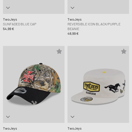
TwoJeys
TwoJeys
SUNFADED BLUE CAP
REVERSIBLE ICON BLACK/PURPLE
54,99 €
BEANIE
48,99 €
TwoJeys
TwoJeys