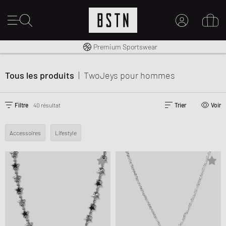
Livraison gratuite dès 100€
Premium Sportswear
MON COMPTE
30 jours pour changer d’avis
CONNECTEZ-VOUS ICI
Tous les produits
|
TwoJeys
pour hommes
Nouveau chez BSTN ?
CRÉER UN COMPTE
Filtre
40 résultat
Trier
Voir
Accessoires
Lifestyle