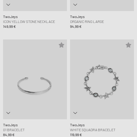
TwoJeys
TwoJeys
ICON YELLOW STONE NECKLACE
ORGANIC RING LARGE
149,99 €
94,99 €
TwoJeys
TwoJeys
01 BRACELET
WHITE SQUADRA BRACELET
84,99 €
119,99 €