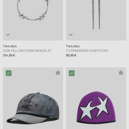
TwoJeys
TwoJeys
ICON YELLOW STONE BRACELET
TJ MONOGRAM CHOPSTICKS
104,99 €
99,99 €