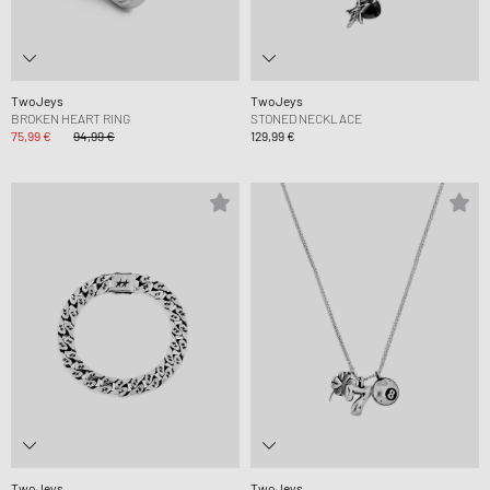
TwoJeys
TwoJeys
BROKEN HEART RING
STONED NECKLACE
75,99 €
94,99 €
129,99 €
TwoJeys
TwoJeys