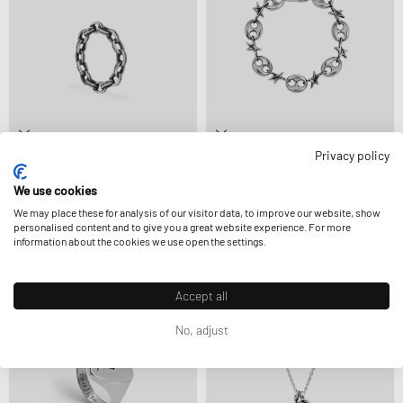
Privacy policy
TwoJeys
TwoJeys
ICON MULTI LINK RING
CALABROTE STARS XL BRACELET
We use cookies
87,99 €
109,99 €
123,99 €
154,99 €
We may place these for analysis of our visitor data, to improve our website, show
personalised content and to give you a great website experience. For more
information about the cookies we use open the settings.
-20%
Accept all
No, adjust