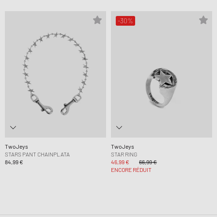
-30%
TwoJeys
TwoJeys
STARS PANT CHAINPLATA
STAR RING
84,99 €
46,99 €
66,99 €
ENCORE RÉDUIT