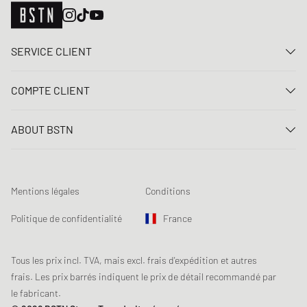
SERVICE CLIENT
Nous contacter
COMPTE CLIENT
FAQ
Connexion
Livraison
ABOUT BSTN
Créer un compte
Paiement
Carrière
Mes commandes
Retours
Nos magasins
Liste de souhaits
Conditions du jeu concours
Mentions légales
Conditions
Chronicles
Abonnement à la newsletter
Loyalty Program
Sustainability
Politique de confidentialité
France
Suivi des données
Sécurité des produits
Affiliates
Réduction pour étudiants: Unidays
Tous les prix incl. TVA, mais excl. frais d'expédition et autres
frais. Les prix barrés indiquent le prix de détail recommandé par
Réduction pour étudiants: Studentbeans
le fabricant.
Réduction pour étudiants: EDiU