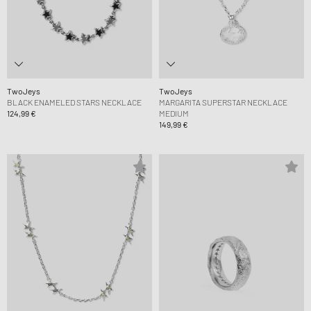
TwoJeys
TwoJeys
BLACK ENAMELED STARS NECKLACE
MARGARITA SUPERSTAR NECKLACE
124,99 €
MEDIUM
149,99 €