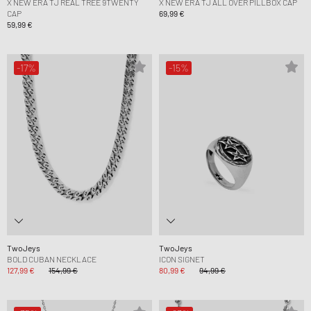
X NEW ERA TJ REAL TREE 9TWENTY
X NEW ERA TJ ALL OVER PILLBOX CAP
CAP
69,99 €
59,99 €
-17%
-15%
TwoJeys
TwoJeys
BOLD CUBAN NECKLACE
ICON SIGNET
127,99 €
154,99 €
80,99 €
94,99 €