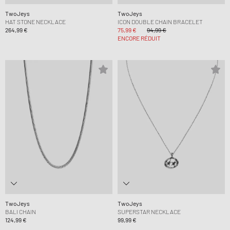
TwoJeys
TwoJeys
HAT STONE NECKLACE
ICON DOUBLE CHAIN BRACELET
264,99 €
75,99 €
94,99 €
ENCORE RÉDUIT
TwoJeys
TwoJeys
BALI CHAIN
SUPERSTAR NECKLACE
124,99 €
99,99 €