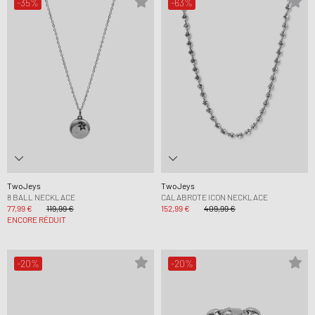
-35%
-63%
TwoJeys
TwoJeys
8 BALL NECKLACE
CALABROTE ICON NECKLACE
77,99 €
119,99 €
152,99 €
409,99 €
ENCORE RÉDUIT
-20%
-20%