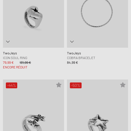
TwoJeys
TwoJeys
ICON SOUL RING
COBRA BRACELET
79,99 €
131,99 €
84,99 €
ENCORE RÉDUIT
-44%
-50%