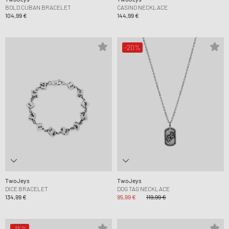
BOLD CUBAN BRACELET
CASINO NECKLACE
104,99 €
144,99 €
-20%
TwoJeys
TwoJeys
DICE BRACELET
DOG TAG NECKLACE
134,99 €
95,99 €
119,99 €
-15%