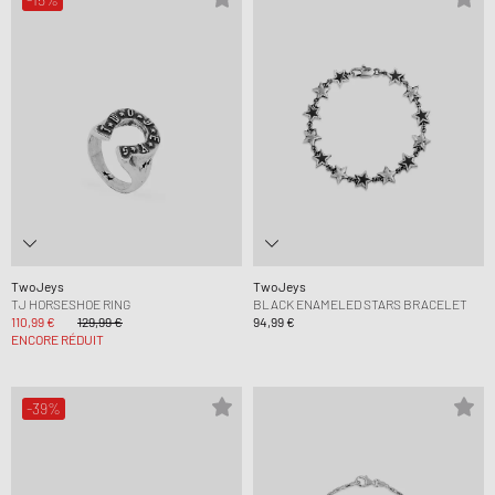
TwoJeys
TwoJeys
TJ HORSESHOE RING
BLACK ENAMELED STARS BRACELET
110,99 €
129,99 €
94,99 €
ENCORE RÉDUIT
-39%