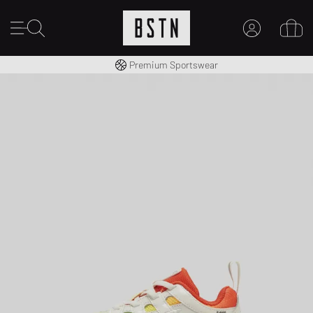
Livraison gratuite dès 100€
Premium Sportswear
MON COMPTE
CONNECTEZ-VOUS ICI
Nouveau chez BSTN ?
CRÉER UN COMPTE