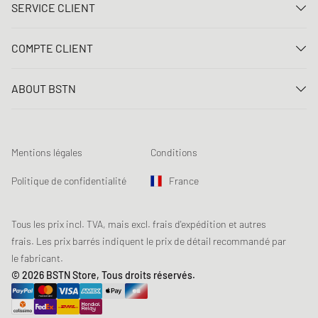
SERVICE CLIENT
Nous contacter
COMPTE CLIENT
FAQ
Connexion
Livraison
ABOUT BSTN
Créer un compte
Paiement
Carrière
Mes commandes
Retours
Nos magasins
Liste de souhaits
Conditions du jeu concours
Mentions légales
Conditions
Chronicles
Abonnement à la newsletter
Loyalty Program
Sustainability
Politique de confidentialité
France
Suivi des données
Sécurité des produits
Affiliates
Réduction pour étudiants: Unidays
Tous les prix incl. TVA, mais excl. frais d'expédition et autres
frais. Les prix barrés indiquent le prix de détail recommandé par
Réduction pour étudiants: Studentbeans
le fabricant.
Réduction pour étudiants: EDiU
© 2026 BSTN Store, Tous droits réservés.