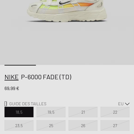
NIKE
P-6000 FADE (TD)
69,99 €
GUIDE DES TAILLES
18,5
19,5
21
22
23,5
25
26
27