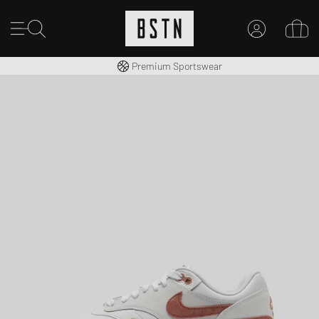
Livraison gratuite dès 100€
Premium Sportswear
MON COMPTE
CONNECTEZ-VOUS ICI
Nouveau chez BSTN ?
CRÉER UN COMPTE