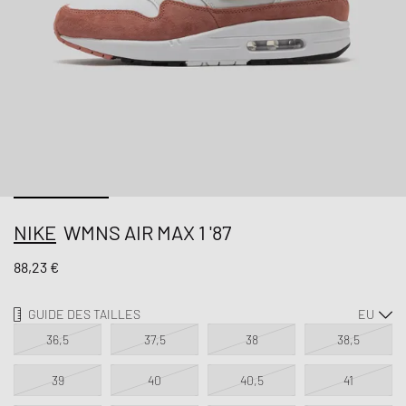
NIKE
WMNS AIR MAX 1 '87
88,23 €
GUIDE DES TAILLES
36,5
37,5
38
38,5
39
40
40,5
41