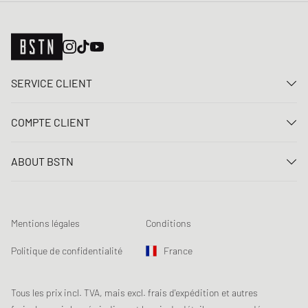
SERVICE CLIENT
Nous contacter
COMPTE CLIENT
FAQ
Connexion
Livraison
ABOUT BSTN
Créer un compte
Paiement
Carrière
Mes commandes
Retours
Nos magasins
Liste de souhaits
Conditions du jeu concours
Mentions légales
Conditions
Chronicles
Abonnement à la newsletter
Loyalty Program
Sustainability
Politique de confidentialité
France
Suivi des données
Sécurité des produits
Affiliates
Réduction pour étudiants: Unidays
Tous les prix incl. TVA, mais excl. frais d'expédition et autres