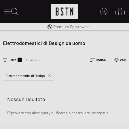
Consegna gratuita in Italia da 100€
Premium Sportswear
IL MIO ACCOUNT
REGISTRATI QUI
Elettrodomestici di Design da uomo
Novità su BSTN?
CREARE CONTO
1
Filtro
0 risultato
Ordina
Vedi
Elettrodomestici di Design
Nessun risultato
Riprovare con altre query di ricerca o controllare l'ortografia.