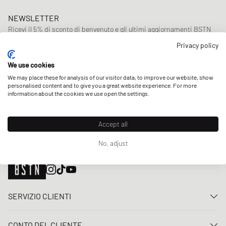
NEWSLETTER
Ricevi il 5% di sconto di benvenuto e gli ultimi aggiornamenti BSTN
su Raffles & New Arrivals. Registrati ora!
Privacy policy
Indirizzo e-mail
ISCRIVITI
We use cookies
We may place these for analysis of our visitor data, to improve our website, show
I NOSTRI NEGOZI
personalised content and to give you a great website experience. For more
information about the cookies we use open the settings.
Accept all
No, adjust
SERVIZIO CLIENTI
Contattaci
CONTO DEL CLIENTE