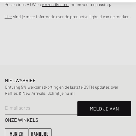
af.
Prijzen incl. BTW en
verzendkosten
indien van toepassing.
- High-top schoen met bovenwerk van eersteklas leer
Hier
vind je meer informatie over de productveiligheid van de merken.
- Vintage-stijl Chuck patch in imitatieleer
- Aluminium oogjes voor klassiek Chuck DNA
- Platte katoenen veters
- OrthoLite demping voor optimaal comfort
Artikel nummer
:
A07200C
Geslacht
:
men,women
Kleur
:
BLACK/WHITE/EGRET
Material
:
30% Rubber, 70% Leer
NIEUWSBRIEF
Ontvang 5% welkomstkorting en de laatste BSTN updates over
Raffles & New Arrivals. Schrijf je nu in!
E-mailadres
MELD JE AAN
ONZE WINKELS