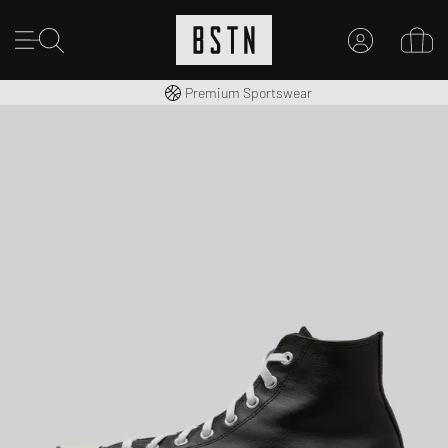
Gratis verzending naar NL vanaf € 100
Premium Sportswear
MIJN ACCOUNT
MELD JE HIER AAN
Nieuw bij BSTN?
MAAK EEN ACCOUNT AAN