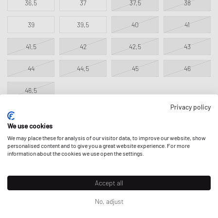
36,5
37
37,5
38
39
39,5
40
41
41,5
42
42,5
43
44
44,5
45
46
46,5
Privacy policy
We use cookies
TOEVOEGEN AAN WINKELWAGEN
We may place these for analysis of our visitor data, to improve our website, show
personalised content and to give you a great website experience. For more
information about the cookies we use open the settings.
BESCHRIJVING
Accept all
No, adjust
De iconische Converse Chuck 70 is nu helemaal uitgevoerd in
eersteklas leer. Klassieke details ronden het legendarische ontwerp