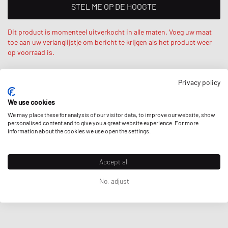
STEL ME OP DE HOOGTE
Dit product is momenteel uitverkocht in alle maten. Voeg uw maat
toe aan uw verlanglijstje om bericht te krijgen als het product weer
op voorraad is.
Privacy policy
Retour in originele verpakking.
We use cookies
We may place these for analysis of our visitor data, to improve our website, show
personalised content and to give you a great website experience. For more
BESCHRIJVING
information about the cookies we use open the settings.
De snelheidsduivel uit deze bouwset voor jongens en meisjes vanaf 9
Accept all
jaar biedt fans van Fast and Furious snel actieplezier. Bouw de LEGO
Technic Fast and Furious Toyota Supra MK4 (42204) uit deze set met al
Prijzen incl. BTW en
verzendkosten
indien van toepassing.
No, adjust
zijn natuurgetrouwe details. Dit model van de legendarische filmauto
heeft een 6-cilinder motor, stuurinrichting, te openen motorkap en
Hier
vind je meer informatie over de productveiligheid van de merken.
afneembare Targa hardtop. De twee NOS-flessen in de kofferbak zijn
ook een must. Die zijn immers te zien in de spannende scènes van de
eerste Fast and Furious film.