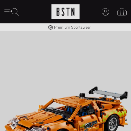
Gratis verzending naar NL vanaf € 100
Premium Sportswear
MIJN ACCOUNT
MELD JE HIER AAN
Nieuw bij BSTN?
MAAK EEN ACCOUNT AAN