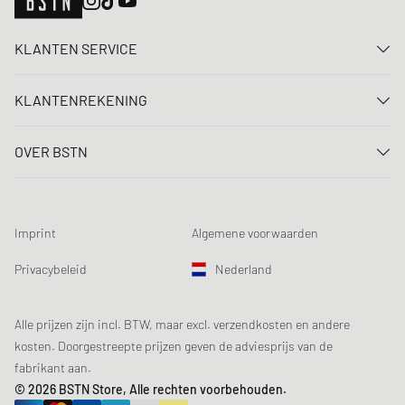
KLANTEN SERVICE
Neem contact met ons op
KLANTENREKENING
FAQ
Aanmelden
Levering
OVER BSTN
Registreren
Betaling
Carrière
Mijn bestellingen
Retouren
Onze winkels
Verlanglijst
Voorwaarden loting
Imprint
Algemene voorwaarden
Chronicles
Aanmelden nieuwsbrief
Loyalty Program
Sustainability
Privacybeleid
Nederland
Gegevenscontrole
Productveiligheid
Affiliates
Studentenkorting: EDiU
Alle prijzen zijn incl. BTW, maar excl. verzendkosten en andere
kosten. Doorgestreepte prijzen geven de adviesprijs van de
fabrikant aan.
© 2026 BSTN Store, Alle rechten voorbehouden.