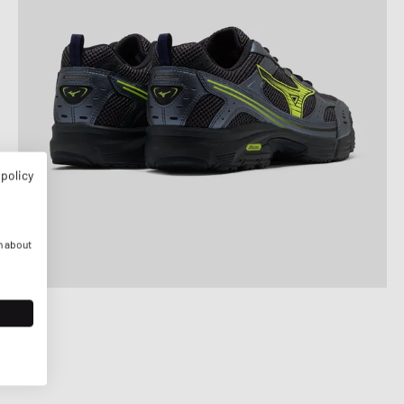
 policy
n about