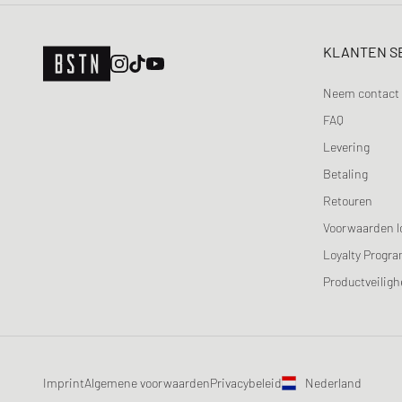
KLANTEN S
Neem contact 
FAQ
Levering
Betaling
Retouren
Voorwaarden l
Loyalty Progr
Productveiligh
Imprint
Algemene voorwaarden
Privacybeleid
Nederland