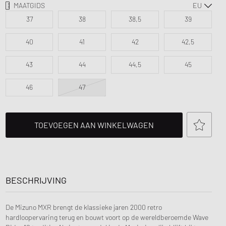
MAATGIDS
ir Force 1
K
FITS
37
38
38,5
39
ay
ud Series
on XT6
40
41
42
42,5
43
44
44,5
45
46
47
TOEVOEGEN AAN WINKELWAGEN
BESCHRIJVING
De Mizuno MXR brengt de klassieke jaren 2000 retro
hardloopervaring terug en bouwt voort op de wereldberoemde Wave