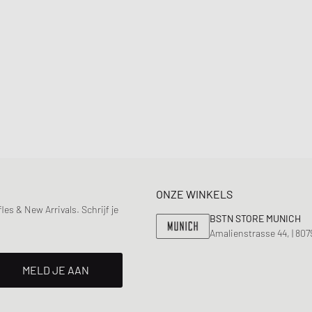
ONZE WINKELS
s & New Arrivals. Schrijf je
BSTN STORE MUNICH
Amalienstrasse 44, | 80
MELD JE AAN