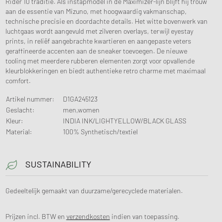
Rider 10 traditie. Als instapmodel in de Maximizer-lijn blijft hij trouw
aan de essentie van Mizuno, met hoogwaardig vakmanschap,
technische precisie en doordachte details. Het witte bovenwerk van
luchtgaas wordt aangevuld met zilveren overlays, terwijl eyestay
prints, in reliëf aangebrachte kwartieren en aangepaste veters
geraffineerde accenten aan de sneaker toevoegen. De nieuwe
tooling met meerdere rubberen elementen zorgt voor opvallende
kleurblokkeringen en biedt authentieke retro charme met maximaal
comfort.
Artikel nummer
:
D1GA245123
Geslacht
:
men,women
Kleur
:
INDIA INK/LIGHTYELLOW/BLACK GLASS
Material
:
100% Synthetisch/textiel
SUSTAINABILITY
Gedeeltelijk gemaakt van duurzame/gerecyclede materialen.
Prijzen incl. BTW en
verzendkosten
indien van toepassing.