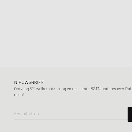
NIEUWSBRIEF
Ontvang 5% welkomstkorting en de laatste BSTN updates over Raffle
nu in!
E-mailadres