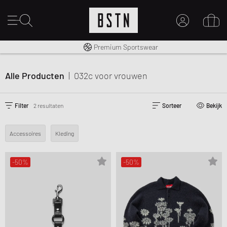
Gratis verzending naar NL vanaf € 100
Premium Sportswear
MIJN ACCOUNT
MELD JE HIER AAN
Alle Producten
|
032c
voor vrouwen
Nieuw bij BSTN?
MAAK EEN ACCOUNT AAN
Filter
2 resultaten
Sorteer
Bekijk
Accessoires
Kleding
-50%
-50%