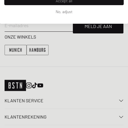
Accept all
Ontvang 5% welkomstkorting en de laatste BSTN updates over
No, adjust
Raffles & New Arrivals. Schrijf je nu in!
E-mailadres
MELD JE AAN
ONZE WINKELS
KLANTEN SERVICE
Neem contact met ons op
KLANTENREKENING
FAQ
Aanmelden