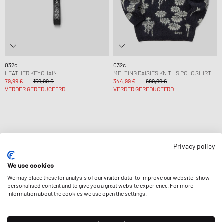
032c
032c
LEATHER KEYCHAIN
MELTING DAISIES KNIT LS POLO SHIRT
79,99 €
159,99 €
344,99 €
689,99 €
VERDER GEREDUCEERD
VERDER GEREDUCEERD
Privacy policy
Pagina
1
Van
1
We use cookies
We may place these for analysis of our visitor data, to improve our website, show
personalised content and to give you a great website experience. For more
information about the cookies we use open the settings.
NIEUWSBRIEF