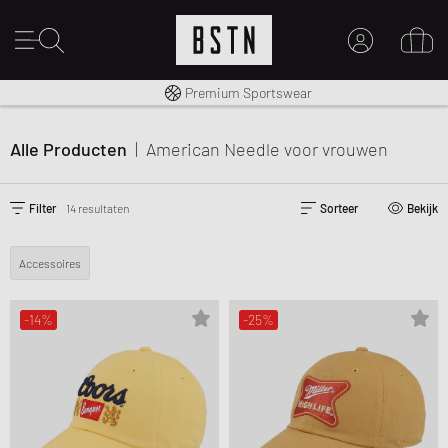
Gratis verzending naar NL vanaf € 100
14 dagen recht op retour
Premium Sportswear
MIJN ACCOUNT
MELD JE HIER AAN
Alle Producten
|
American Needle
voor vrouwen
Nieuw bij BSTN?
MAAK EEN ACCOUNT AAN
Filter
14 resultaten
Sorteer
Bekijk
Accessoires
-14%
-25%