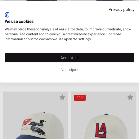
Privacy policy
We use cookies
We may place these for analysis of our visitor data, to improve our website, show
personalised content and to give you a great website experience. For more
information about the cookies we use open the settings.
Accept all
American Needle
American Needle
No, adjust
ARCHIVE GIN & TONIC
ARCHIVE NY BLACK YANKEES NL
24,99 €
34,99 €
-14%