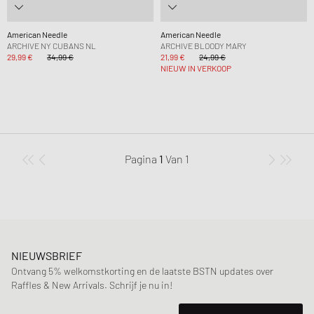
American Needle
American Needle
ARCHIVE NY CUBANS NL
ARCHIVE BLOODY MARY
29,99 €
34,99 €
21,99 €
24,99 €
NIEUW IN VERKOOP
Pagina
1
Van
1
NIEUWSBRIEF
Ontvang 5% welkomstkorting en de laatste BSTN updates over
Raffles & New Arrivals. Schrijf je nu in!