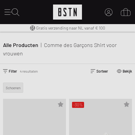
14 dagen recht op retour
Premium Sportswear
Gratis verzending naar NL vanaf € 100
MIJN ACCOUNT
MELD JE HIER AAN
Alle Producten
|
Comme des Garçons Shirt
voor
Nieuw bij BSTN?
vrouwen
MAAK EEN ACCOUNT AAN
Filter
4 resultaten
Sorteer
Bekijk
Schoenen
-30%