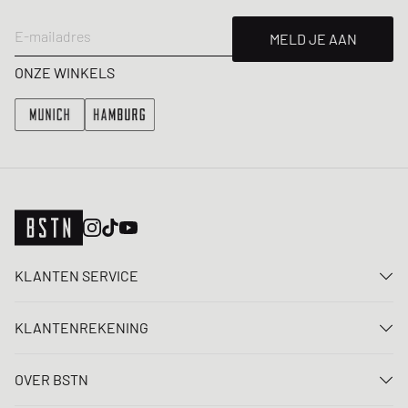
E-mailadres
MELD JE AAN
ONZE WINKELS
KLANTEN SERVICE
Neem contact met ons op
KLANTENREKENING
FAQ
Aanmelden
Levering
OVER BSTN
Registreren
Betaling