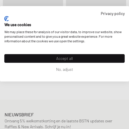
Privacy policy
Comme des Garçons Shirt
Comme des Garçons Shirt
We use cookies
X ASICS GEL-LYTE III 07
X ASICS GEL-LYTE III 07
We may place these for analysis of our visitor data, to improve our website, show
157,99 €
394,99 €
197,99 €
394,99 €
personalised content and to give you a great website experience. For more
VERDER GEREDUCEERD
VERDER GEREDUCEERD
information about the cookies we use open the settings.
Accept all
No, adjust
Pagina
1
Van
1
NIEUWSBRIEF
Ontvang 5% welkomstkorting en de laatste BSTN updates over
Raffles & New Arrivals. Schrijf je nu in!