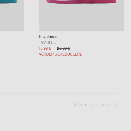
Dunk
orkwear Styles
PARFUM
alance 530
ning Cloud Series
Havaianas
TRADI LL
18,99 €
25,99 €
VERDER GEREDUCEERD
Volgende
Laatste