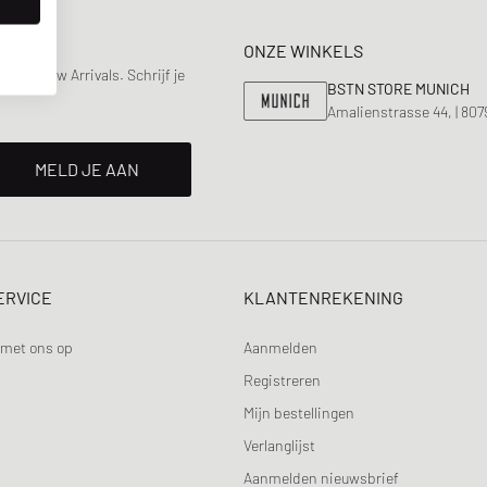
ONZE WINKELS
s & New Arrivals. Schrijf je
BSTN STORE MUNICH
Amalienstrasse 44, | 80
MELD JE AAN
ERVICE
KLANTENREKENING
met ons op
Aanmelden
Registreren
Mijn bestellingen
Verlanglijst
Aanmelden nieuwsbrief