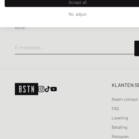
Accept all
No, adjust
NIEUWSBRIEF
Ontvang 5% welkomstkorting en de laatste BSTN updates over Raffle
nu in!
E-mailadres
KLANTEN S
Neem contact 
FAQ
Levering
Betaling
Retouren