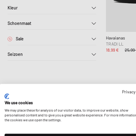
Lifestyle Sale
Samsøe & Samsøe
Portmonees & Sleutelhang
Dierenverzorging
Trainingspakken
ON
New B
Sport
Kleur
Sporty & Rich
Sjaals & Handschoenen
Sneakerverzorging
Jassen & vesten
Salomon
UGG
Won 
Stine Goya
Sportuitrusting
Gilets
Schoenmaat
Veja
Blauw
Roze
Wit
Knitwear
Toon maten in:
Havaianas
Sale
Joggingbroeken
TRADI LL
Zwart
Verder gereduceerd
18,99 €
25,99
EU 35
EU 37
Nachtkleding & onder
Seizoen
Tot 30%
Lente-Zomer
Privacy
We use cookies
Eerste
We may place these for analysis of our visitor data, to improve our website, show
personalised content and to give you a great website experience. For more informatio
the cookies we use open the settings.