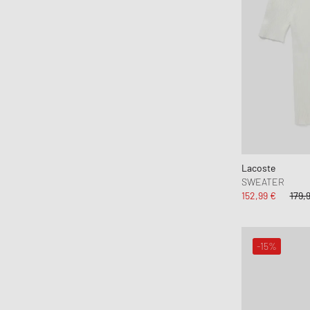
Lacoste
SWEATER
152,99 €
179,
-15%