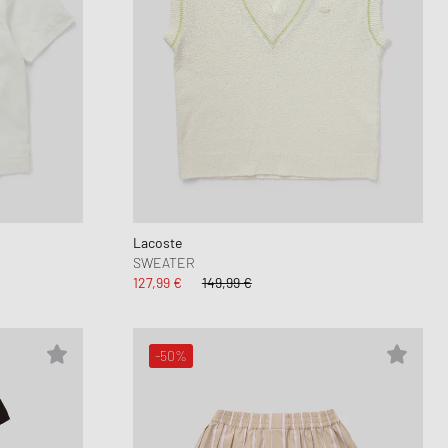
Lacoste
SWEATER
127,99 €
149,99 €
-50%