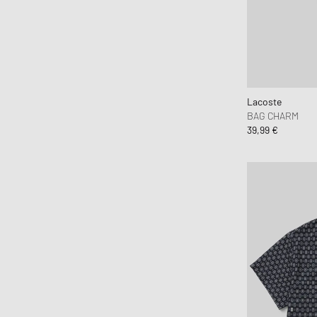
Herfst-Winter
30% - 50%
Lente-Zomer
50% - 70%
Lacoste
BAG CHARM
39,99 €