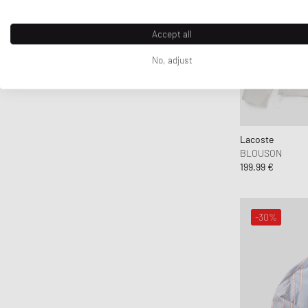
Accept all
No, adjust
Lacoste
BLOUSON
199,99 €
-30%