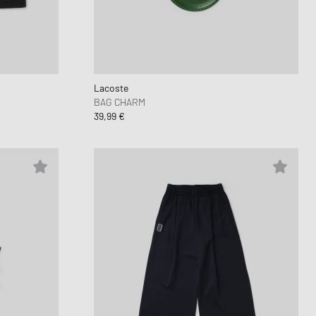
Dunk
orkwear Styles
PARFUM
alance 530
ning Cloud Series
Lacoste
BAG CHARM
39,99 €