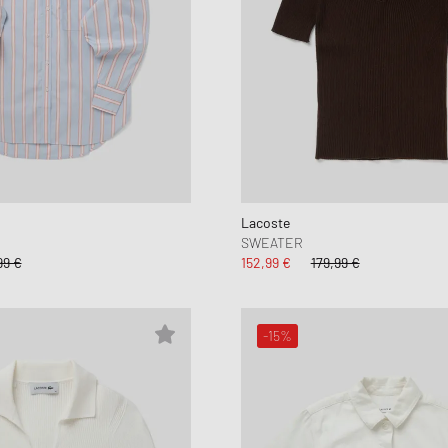
Lacoste
SWEATER
99 €
152,99 €
179,99 €
-15%