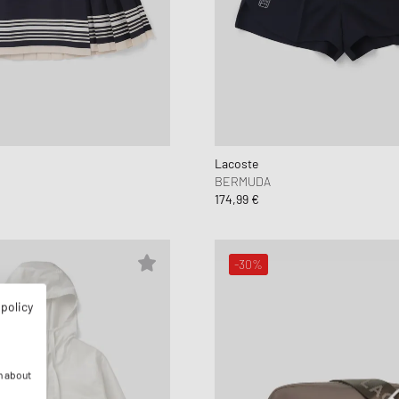
Lacoste
BERMUDA
174,99 €
-30%
 policy
n about