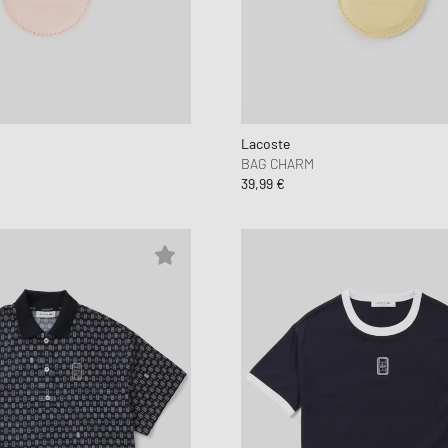
Lacoste
BAG CHARM
39,99 €