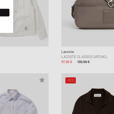
Lacoste
LACOSTE CLASSICS SATCHEL
97,99 €
139,99 €
-15%