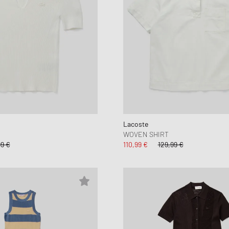
Lacoste
WOVEN SHIRT
99 €
110,99 €
129,99 €