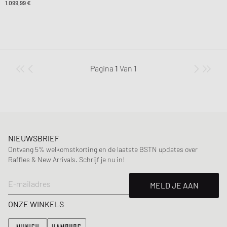
1.099,99 €
Pagina
1
Van
1
NIEUWSBRIEF
Ontvang 5% welkomstkorting en de laatste BSTN updates over
Raffles & New Arrivals. Schrijf je nu in!
E-mailadres
MELD JE AAN
ONZE WINKELS