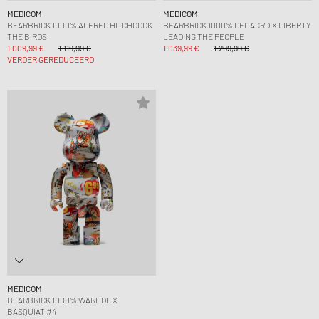
MEDICOM
MEDICOM
BEARBRICK 1000% ALFRED HITCHCOCK
BEARBRICK 1000% DELACROIX LIBERTY
THE BIRDS
LEADING THE PEOPLE
1.009,99 €
1.119,99 €
1.039,99 €
1.299,99 €
VERDER GEREDUCEERD
MEDICOM
BEARBRICK 1000% WARHOL X
BASQUIAT #4