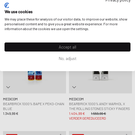
1.799,99 €
1.349,99 €
We use cookies
We may place these for analysis of our visitor data, to improve our website, show
-10%
personalised content and to give you a great website experience. For more
information about the cookies we use open the settings.
Accept all
No, adjust
MEDICOM
MEDICOM
BEARBRICK 1000% BAPE X PEKO-CHAN
BEARBRICK 1000% ANDY WARHOL X
BLUE
THE ROLLING STONES STICKY FINGERS
1.349,99 €
1.404,99 €
1.559,99 €
VERDER GEREDUCEERD