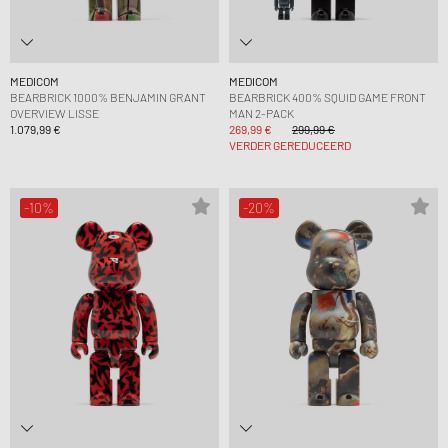
MEDICOM
MEDICOM
BEARBRICK 1000% BENJAMIN GRANT
BEARBRICK 400% SQUID GAME FRONT
OVERVIEW LISSE
MAN 2-PACK
1.079,99 €
269,99 €
299,99 €
VERDER GEREDUCEERD
-10%
-20%