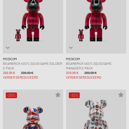
MEDICOM
MEDICOM
BEARBRICK 400% SQUID GAME SOLDIER
BEARBRICK 400% SQUID GAME
2-PACK
MANAGER 2-PACK
269,99 €
299,99 €
209,99 €
299,99 €
VERDER GEREDUCEERD
VERDER GEREDUCEERD
-29%
-10%