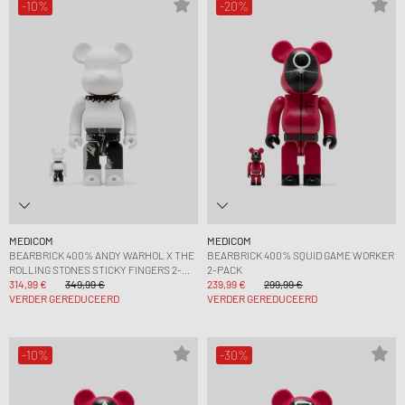
-10%
-20%
MEDICOM
MEDICOM
BEARBRICK 400% ANDY WARHOL X THE
BEARBRICK 400% SQUID GAME WORKER
ROLLING STONES STICKY FINGERS 2-
2-PACK
PACK
314,99 €
349,99 €
239,99 €
299,99 €
VERDER GEREDUCEERD
VERDER GEREDUCEERD
-10%
-30%