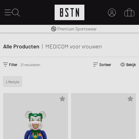
Gratis verzending naar NL vanaf € 100
Premium Sportswear
MIJN ACCOUNT
MELD JE HIER AAN
Alle Producten
|
MEDICOM
voor vrouwen
Nieuw bij BSTN?
MAAK EEN ACCOUNT AAN
Filter
31 resultaten
Sorteer
Bekijk
Lifestyle