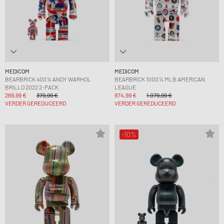
MEDICOM
MEDICOM
BEARBRICK 400% ANDY WARHOL
BEARBRICK 1000% MLB AMERICAN
BRILLO 2022 2-PACK
LEAGUE
269,99 €
379,99 €
974,99 €
1.079,99 €
VERDER GEREDUCEERD
VERDER GEREDUCEERD
-10%