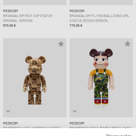
MEDICOM
MEDICOM
BRANDALISM RIOT COP STATUE
BRANDALISM FLYING BALLOONS GIRL
ORIGINAL VERSION
STATUE GESSO VERSION
879,99 €
779,99 €
MEDICOM
MEDICOM
BEARBRICK 400% KARIMOKU YOSEGI
BEARBRICK 1000% BAPE X PEKO-CHAN
CHESS
GREEN
Privacy policy