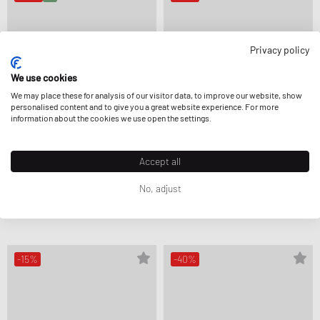
Privacy policy
We use cookies
We may place these for analysis of our visitor data, to improve our website, show
personalised content and to give you a great website experience. For more
information about the cookies we use open the settings.
Accept all
MIZUNO
MIZUNO
No, adjust
WAVE RIDER
WAVE RIDER Β
79,99 €
159,99 €
79,99 €
199,99 €
VERDER GEREDUCEERD
VERDER GEREDUCEERD
-15%
-40%