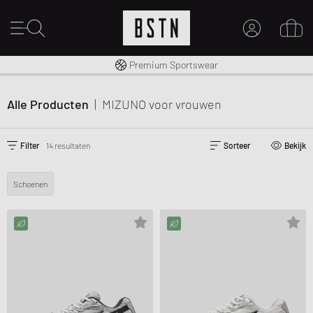
Gratis verzending naar NL vanaf € 100
Premium Sportswear
MIJN ACCOUNT
MELD JE HIER AAN
Alle Producten
|
MIZUNO
voor vrouwen
Nieuw bij BSTN?
MAAK EEN ACCOUNT AAN
Filter
14 resultaten
Sorteer
Bekijk
Schoenen