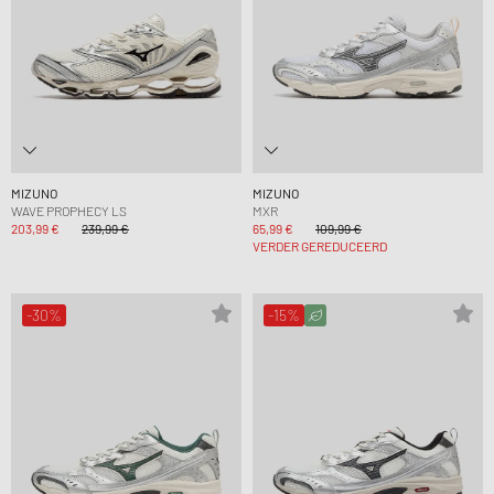
MIZUNO
MIZUNO
WAVE PROPHECY LS
MXR
203,99 €
239,99 €
65,99 €
109,99 €
VERDER GEREDUCEERD
-30%
-15%