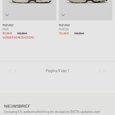
MIZUNO
MIZUNO
MXR
MXR OG
83,99 €
119,99 €
101,99 €
119,99 €
VERDER GEREDUCEERD
Pagina
1
Van
1
NIEUWSBRIEF
Ontvang 5% welkomstkorting en de laatste BSTN updates over