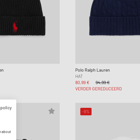
en
Polo Ralph Lauren
HAT
80,99 €
94,99 €
VERDER GEREDUCEERD
 policy
-9%
n about