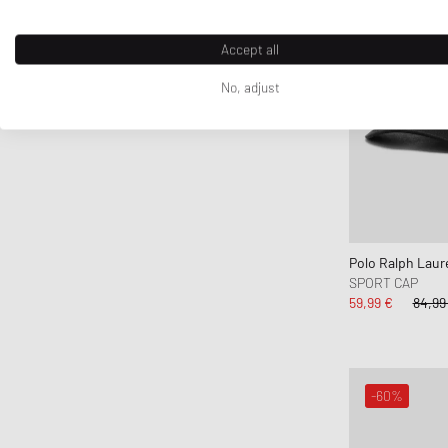
Accept all
No, adjust
Polo Ralph Laur
SPORT CAP
59,99 €
84,99
-60%