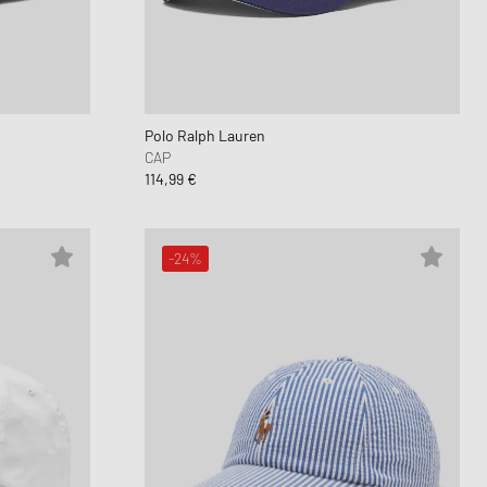
Dunk
orkwear Styles
PARFUM
alance 530
ning Cloud Series
Polo Ralph Lauren
CAP
114,99 €
-24%