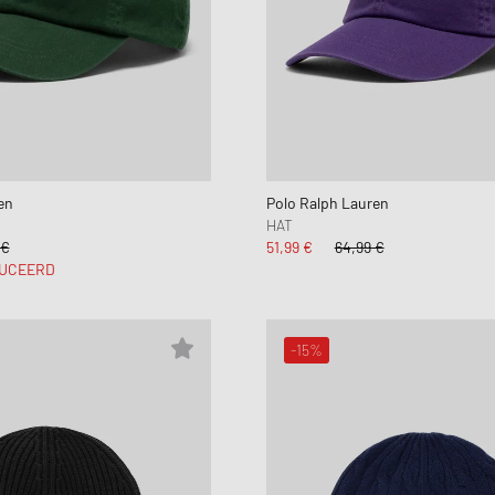
en
Polo Ralph Lauren
HAT
 €
51,99 €
64,99 €
UCEERD
-15%