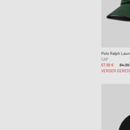
Polo Ralph Laur
CAP
67,99 €
84,99
VERDER GERED