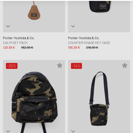
Porter-Yoshida & Co.
Porter-Yoshida & Co.
CALM KEY PACK
COUNTER SHADE KEY CASE
128,99 €
182,99 €
186,99 €
218,99 €
-39%
-14%