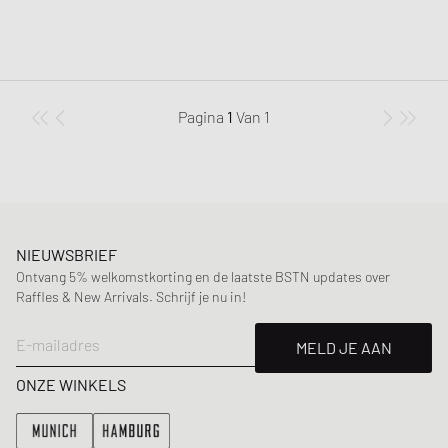
Pagina
1
Van
1
NIEUWSBRIEF
Ontvang 5% welkomstkorting en de laatste BSTN updates over
Raffles & New Arrivals. Schrijf je nu in!
E-mailadres
MELD JE AAN
ONZE WINKELS