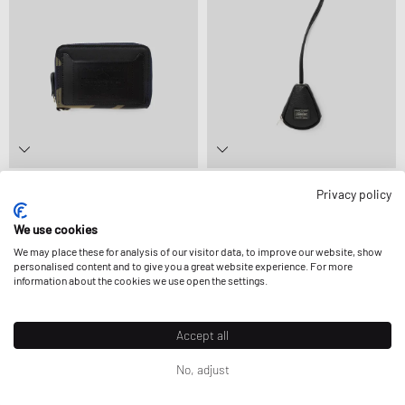
Porter-Yoshida & Co.
Porter-Yoshida & Co.
Privacy policy
CAMOUFLAGE WALLET KEY CASE
CALM KEY PACK
145,99 €
242,99 €
182,99 €
We use cookies
VERDER GEREDUCEERD
We may place these for analysis of our visitor data, to improve our website, show
personalised content and to give you a great website experience. For more
information about the cookies we use open the settings.
-30%
-15%
Accept all
No, adjust