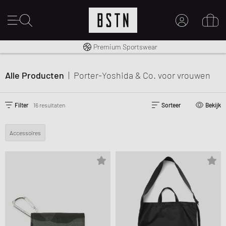
Gratis verzending naar NL vanaf € 100
Premium Sportswear
MIJN ACCOUNT
MELD JE HIER AAN
Alle Producten
|
Porter-Yoshida & Co.
voor vrouwen
Nieuw bij BSTN?
MAAK EEN ACCOUNT AAN
Filter
16 resultaten
Sorteer
Bekijk
Accessoires