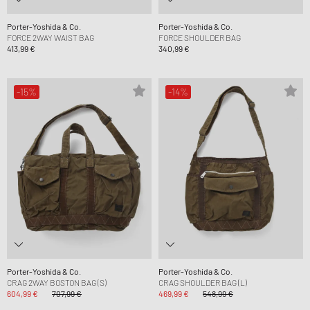
Porter-Yoshida & Co.
Porter-Yoshida & Co.
FORCE 2WAY WAIST BAG
FORCE SHOULDER BAG
413,99 €
340,99 €
-15%
-14%
Porter-Yoshida & Co.
Porter-Yoshida & Co.
CRAG 2WAY BOSTON BAG (S)
CRAG SHOULDER BAG (L)
604,99 €
707,99 €
469,99 €
548,99 €