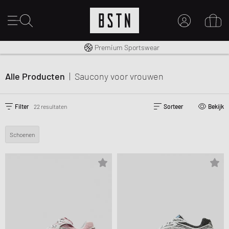
Gratis verzending naar NL vanaf € 100
Premium Sportswear
MIJN ACCOUNT
MELD JE HIER AAN
Alle Producten
|
Saucony
voor vrouwen
Nieuw bij BSTN?
MAAK EEN ACCOUNT AAN
Filter
22 resultaten
Sorteer
Bekijk
Schoenen