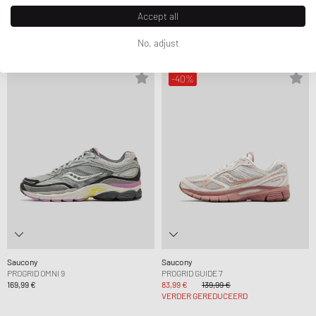
Saucony
Saucony
Accept all
X 3SIXTEEN PROGRID GUIDE 7
PROGRID GUIDE 7
135,99 €
159,99 €
97,99 €
139,99 €
No, adjust
-40%
Saucony
Saucony
PROGRID OMNI 9
PROGRID GUIDE 7
169,99 €
83,99 €
139,99 €
VERDER GEREDUCEERD