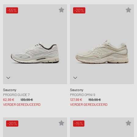
-55%
-20%
Saucony
Saucony
PROGRID GUIDE 7
PROGRID OMNI 9
62,99 €
139,99 €
127,99 €
159,99 €
VERDER GEREDUCEERD
VERDER GEREDUCEERD
-20%
-15%