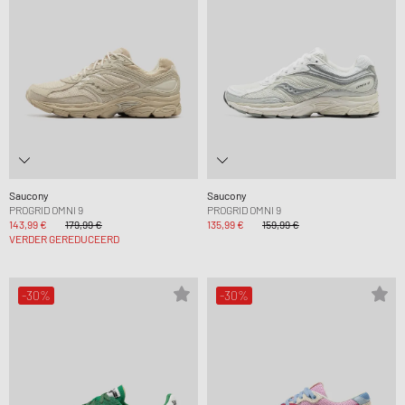
Saucony
Saucony
PROGRID OMNI 9
PROGRID OMNI 9
143,99 €
179,99 €
135,99 €
159,99 €
VERDER GEREDUCEERD
-30%
-30%