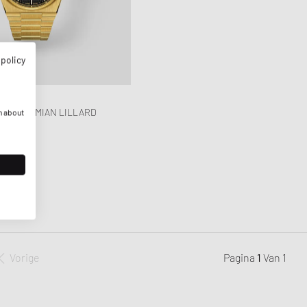
 policy
C 80 DAMIAN LILLARD
n about
ON
Vorige
Pagina
1
Van
1