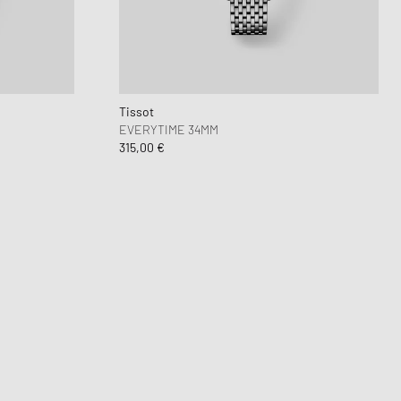
Dunk
orkwear Styles
PARFUM
alance 530
ning Cloud Series
Tissot
EVERYTIME 34MM
315,00 €