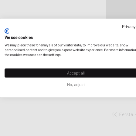
Privacy
We use cookies
Tissot
We may place these for analysis of our visitor data, to improve our website, show
PRX POWERMATI
personalised content and to give you a great website experience. For more informatio
the cookies we use open the settings.
SPECIAL EDITI
895,00 €
Accept all
No, adjust
Eerste