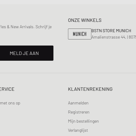
ONZE WINKELS
s & New Arrivals. Schrijf je
BSTN STORE MUNICH
Amalienstrasse 44, | 80
MELD JE AAN
ERVICE
KLANTENREKENING
met ons op
Aanmelden
Registreren
Mijn bestellingen
Verlanglijst