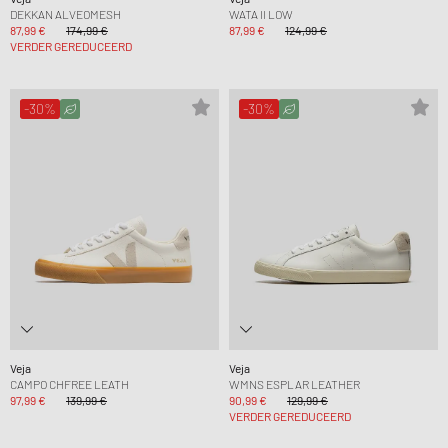
DEKKAN ALVEOMESH
WATA II LOW
87,99 €
174,99 €
87,99 €
124,99 €
VERDER GEREDUCEERD
-30%
-30%
Veja
Veja
CAMPO CHFREE LEATH
WMNS ESPLAR LEATHER
97,99 €
139,99 €
90,99 €
129,99 €
VERDER GEREDUCEERD