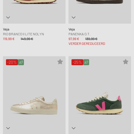
Veja
Veja
RIO BRANCO II LITE NOLYN
PANENKA O.T.
119,99 €
149,99 €
97,99 €
139,99 €
VERDER GEREDUCEERD
-20%
-25%