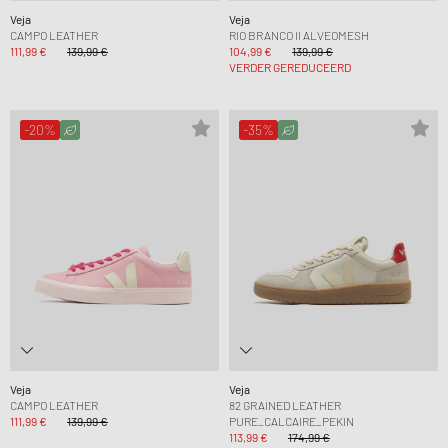
Veja
Veja
CAMPO LEATHER
RIO BRANCO II ALVEOMESH
111,99 €
139,99 €
104,99 €
139,99 €
VERDER GEREDUCEERD
-20%
-35%
Veja
Veja
CAMPO LEATHER
82 GRAINED LEATHER
111,99 €
139,99 €
PURE_CALCAIRE_PEKIN
113,99 €
174,99 €