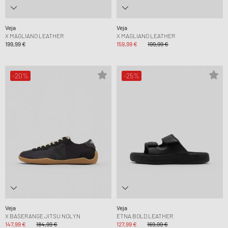
Veja
Veja
X MAGLIANO LEATHER
X MAGLIANO LEATHER
199,99 €
159,99 €
199,99 €
-20%
-25%
Veja
Veja
X BASERANGE JITSU NOLYN
ETNA BOLD LEATHER
147,99 €
184,99 €
127,99 €
169,99 €