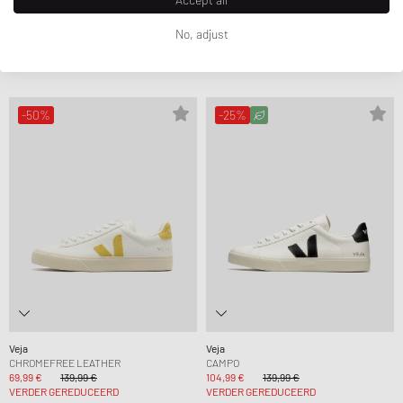
Veja
Veja
O.T. LEATHER
RIPSTOP
No, adjust
69,99 €
139,99 €
82,99 €
149,99 €
VERDER GEREDUCEERD
VERDER GEREDUCEERD
-50%
-25%
Veja
Veja
CHROMEFREE LEATHER
CAMPO
69,99 €
139,99 €
104,99 €
139,99 €
VERDER GEREDUCEERD
VERDER GEREDUCEERD