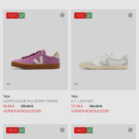
-50%
-10%
Veja
Veja
CAMPO SUEDE MULBERRY PIERRE
O.T. LEATHER
69,99 €
139,99 €
121,99 €
134,99 €
VERDER GEREDUCEERD
VERDER GEREDUCEERD
-60%
-40%