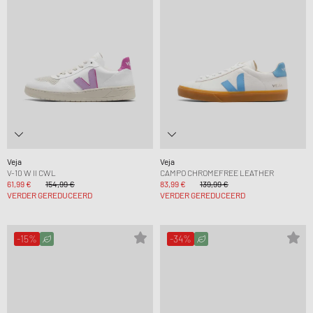
Veja
Veja
V-10 W II CWL
CAMPO CHROMEFREE LEATHER
61,99 €
154,99 €
83,99 €
139,99 €
VERDER GEREDUCEERD
VERDER GEREDUCEERD
-15%
-34%