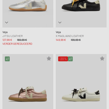
Veja
Veja
JITSU LEATHER
X MAGLIANO LEATHER
127,99 €
169,99 €
149,99 €
199,99 €
VERDER GEREDUCEERD
-20%