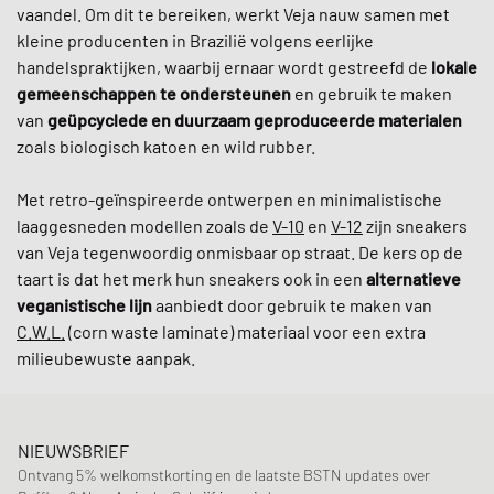
vaandel. Om dit te bereiken, werkt Veja nauw samen met
kleine producenten in Brazilië volgens eerlijke
handelspraktijken, waarbij ernaar wordt gestreefd de
lokale
gemeenschappen te ondersteunen
en gebruik te maken
van
geüpcyclede en duurzaam geproduceerde materialen
zoals biologisch katoen en wild rubber.
Met retro-geïnspireerde ontwerpen en minimalistische
laaggesneden modellen zoals de
V-10
en
V-12
zijn sneakers
van Veja tegenwoordig onmisbaar op straat. De kers op de
taart is dat het merk hun sneakers ook in een
alternatieve
veganistische lijn
aanbiedt door gebruik te maken van
C.W.L.
(corn waste laminate) materiaal voor een extra
milieubewuste aanpak.
NIEUWSBRIEF
Ontvang 5% welkomstkorting en de laatste BSTN updates over