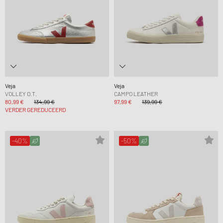
Veja
Veja
VOLLEY O.T.
CAMPO LEATHER
80,99 €
134,99 €
97,99 €
139,99 €
VERDER GEREDUCEERD
-40%
-50%