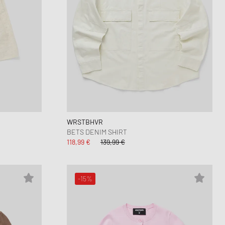
WRSTBHVR
BETS DENIM SHIRT
118,99 €
139,99 €
-15%