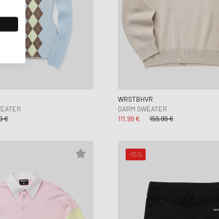
WRSTBHVR
WEATER
GARM SWEATER
9 €
111,99 €
159,99 €
-15%