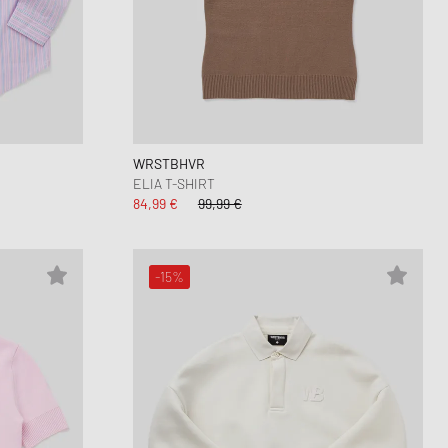
WRSTBHVR
ELIA T-SHIRT
84,99 €
99,99 €
-15%