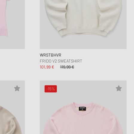
WRSTBHVR
FRIDO V2 SWEATSHIRT
101,99 €
119,99 €
-15%