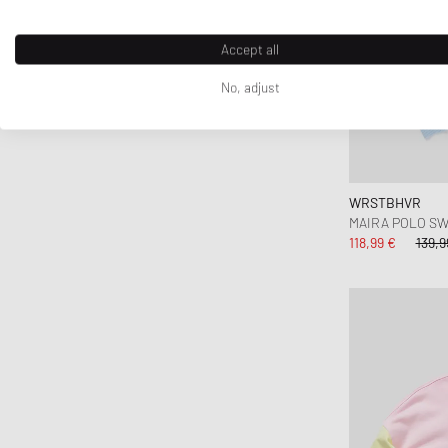
Accept all
No, adjust
WRSTBHVR
MAIRA POLO S
118,99 €
139,9