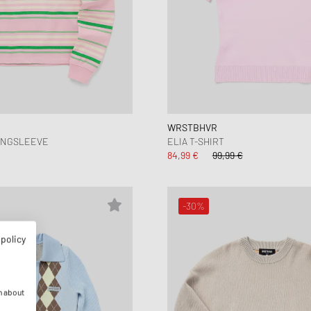
WRSTBHVR
LONGSLEEVE
ELIA T-SHIRT
84,99 €
99,99 €
-30%
 policy
n about