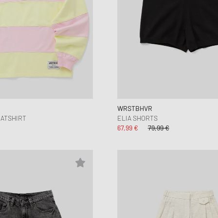
WRSTBHVR
ATSHIRT
ELIA SHORTS
67,99 €
79,99 €