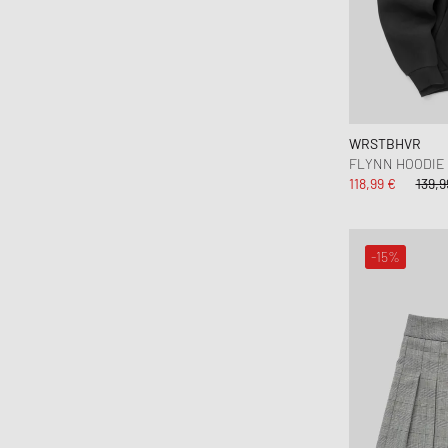
WRSTBHVR
FLYNN HOODIE
118,99 €
139,9
-15%