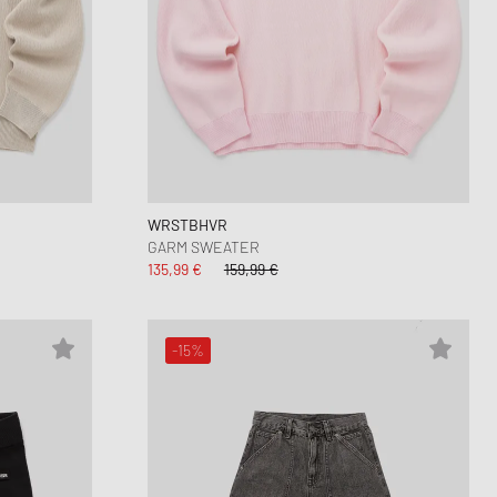
WRSTBHVR
GARM SWEATER
135,99 €
159,99 €
-15%