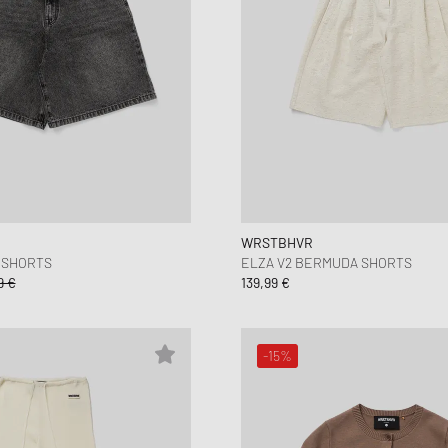
WRSTBHVR
 SHORTS
ELZA V2 BERMUDA SHORTS
9 €
139,99 €
-15%