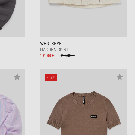
WRSTBHVR
MADDEN SKIRT
101,99 €
119,99 €
-15%