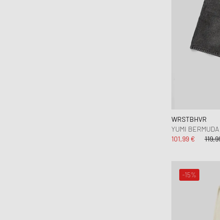
WRSTBHVR
YUMI BERMUDA
101,99 €
119,9
-15%