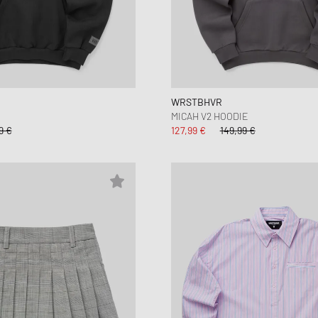
WRSTBHVR
MICAH V2 HOODIE
9 €
127,99 €
149,99 €